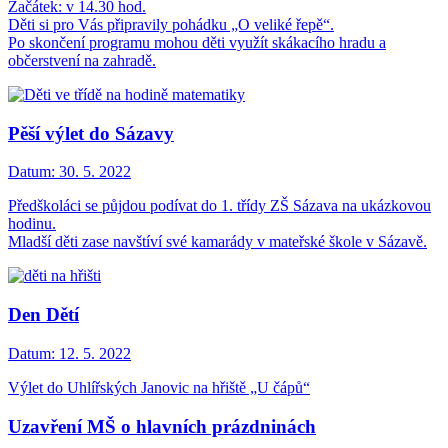
Začátek: v 14.30 hod.
Děti si pro Vás připravily pohádku „O veliké řepě“.
Po skončení programu mohou děti využít skákacího hradu a
občerstvení na zahradě.
Pěší výlet do Sázavy
Datum:
30. 5. 2022
Předškoláci se půjdou podívat do 1. třídy ZŠ Sázava na ukázkovou
hodinu.
Mladší děti zase navštíví své kamarády v mateřské škole v Sázavě.
Den Dětí
Datum:
12. 5. 2022
Výlet do Uhlířských Janovic na hřiště „U čápů“
Uzavření MŠ o hlavních prázdninách