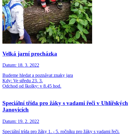
Velká jarní procházka
Datum:
18. 3. 2022
Budeme hledat a poznávat znaky jara
Kdy: Ve středu 23. 3.
Odchod od školky: v 8.45 hod.
Speciální třída pro žáky s vadami řeči v Uhlířských
Janovicích
Datum:
19. 2. 2022
Speciální trída pro žáky 1. - 5. ročníku pro žáky s vadami řeči.