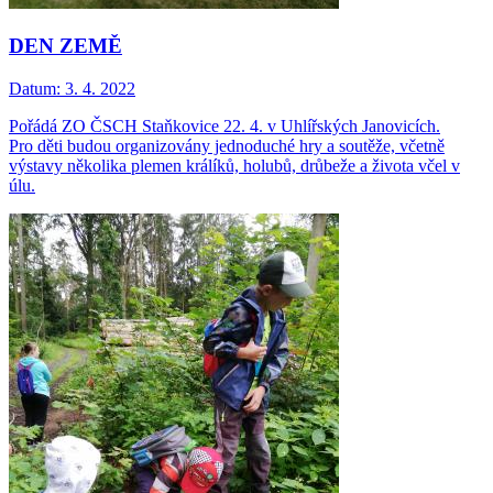
DEN ZEMĚ
Datum:
3. 4. 2022
Pořádá ZO ČSCH Staňkovice 22. 4. v Uhlířských Janovicích.
Pro děti budou organizovány jednoduché hry a soutěže, včetně
výstavy několika plemen králíků, holubů, drůbeže a života včel v
úlu.