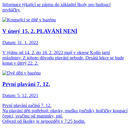
Informace týkající se zápisu do základní školy pro budoucí
prvňáčky.
V úterý 15. 2. PLAVÁNÍ NENÍ
Datum:
31. 1. 2022
V týdnu od 14. 2. do 18. 2. 2022 mají v okrese Kolín jarní
prázdniny. Z tohoto důvodu plavání nebude. Desátá lekce se bude
konat v úterý 22. 2.
První plavání 7. 12.
Datum:
5. 12. 2021
První plavání začíná 7. 12.
Na plavání děti potřebují: plavky, osušku (ručník), holčičky koupací
čepici, svačinu od maminky, pití.
Odjezd od školky je nejpozději v 7:25 hodin.