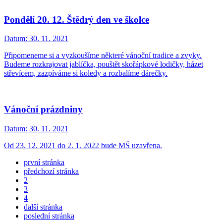
Pondělí 20. 12. Štědrý den ve školce
Datum:
30. 11. 2021
Připomeneme si a vyzkoušíme některé vánoční tradice a zvyky.
Budeme rozkrajovat jablíčka, pouštět skořápkové lodičky, házet
střevícem, zazpíváme si koledy a rozbalíme dárečky.
Vánoční prázdniny
Datum:
30. 11. 2021
Od 23. 12. 2021 do 2. 1. 2022 bude MŠ uzavřena.
první stránka
předchozí stránka
2
3
4
další stránka
poslední stránka