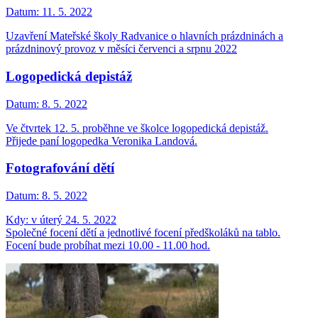
Datum:
11. 5. 2022
Uzavření Mateřské školy Radvanice o hlavních prázdninách a
prázdninový provoz v měsíci červenci a srpnu 2022
Logopedická depistáž
Datum:
8. 5. 2022
Ve čtvrtek 12. 5. proběhne ve školce logopedická depistáž.
Přijede paní logopedka Veronika Landová.
Fotografování dětí
Datum:
8. 5. 2022
Kdy: v úterý 24. 5. 2022
Společné focení dětí a jednotlivé focení předškoláků na tablo.
Focení bude probíhat mezi 10.00 - 11.00 hod.