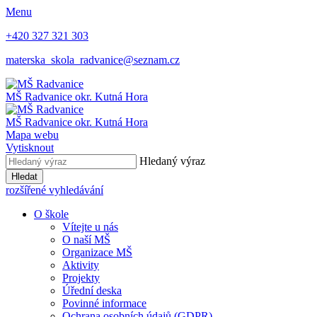
Menu
+420 327 321 303
materska_skola_radvanice@seznam.cz
MŠ
Radvanice
okr. Kutná Hora
MŠ Radvanice
okr. Kutná Hora
Mapa webu
Vytisknout
Hledaný výraz
Hledat
rozšířené vyhledávání
O škole
Vítejte u nás
O naší MŠ
Organizace MŠ
Aktivity
Projekty
Úřední deska
Povinné informace
Ochrana osobních údajů (GDPR)