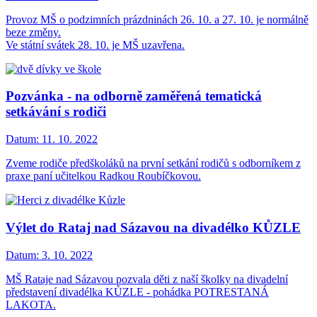
Provoz MŠ o podzimních prázdninách 26. 10. a 27. 10. je normálně
beze změny.
Ve státní svátek 28. 10. je MŠ uzavřena.
Pozvánka - na odborně zaměřená tematická
setkávání s rodiči
Datum:
11. 10. 2022
Zveme rodiče předškoláků na první setkání rodičů s odborníkem z
praxe paní učitelkou Radkou Roubíčkovou.
Výlet do Rataj nad Sázavou na divadélko KŮZLE
Datum:
3. 10. 2022
MŠ Rataje nad Sázavou pozvala děti z naší školky na divadelní
představení divadélka KŮZLE - pohádka POTRESTANÁ
LAKOTA.