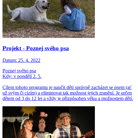
Projekt - Poznej svého psa
Datum:
25. 4. 2022
Poznej svého psa
Kdy: v pondělí 2. 5.
Cílem tohoto programu je naučit děti správně zacházet se psem (ať
už svým či cizím) a eliminovat tak možnost jejich zranění. Je určen
dětem od 3 do 12 let a vždy je přizpůsoben věku a možnostem dětí.