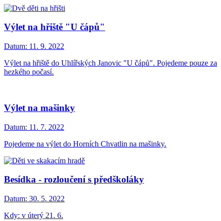
Výlet na hřiště "U čápů"
Datum:
11. 9. 2022
Výlet na hřiště do Uhlířských Janovic "U čápů". Pojedeme pouze za
hezkého počasí.
Výlet na mašinky
Datum:
11. 7. 2022
Pojedeme na výlet do Horních Chvatlin na mašinky.
Besídka - rozloučení s předškoláky
Datum:
30. 5. 2022
Kdy: v úterý 21. 6.