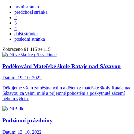
první stránka
předchozí stránka
2
3
4
další stránka
poslední stránka
Zobrazeno
91
-
115
ze 115
Poděkování Mateřské škole Rataje nad Sázavou
Datum:
19. 10. 2022
Děkujeme všem zaměstnancům a dětem z mateřské školy Rataje nad
Sázavou za velmi milé a příjemné pohoštění a poskytnuté zázemí
během výletu.
Podzimní prázdniny
Datum:
13. 10. 2022