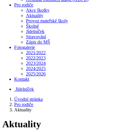
Pro rodiče
Akce školky
Aktuality
Provoz mateřské školy
Školné
Jídelníček
Stravování
Zápis do MŠ
Fotogalerie
2021⁄2022
2022⁄2023
2023⁄2024
2024⁄2025
2025⁄2026
Kontakt
Jídelníček
Úvodní stránka
Pro rodiče
Aktuality
Aktuality