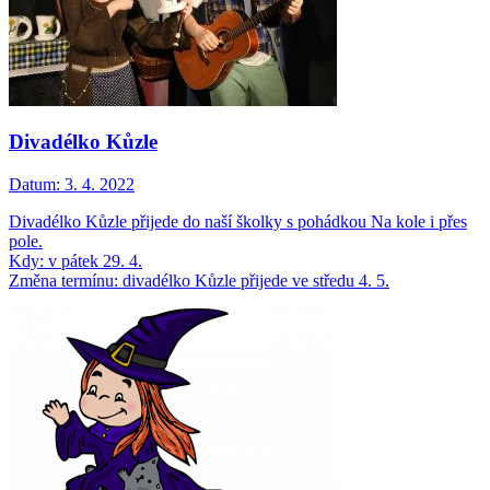
Divadélko Kůzle
Datum:
3. 4. 2022
Divadélko Kůzle přijede do naší školky s pohádkou Na kole i přes
pole.
Kdy: v pátek 29. 4.
Změna termínu: divadélko Kůzle přijede ve středu 4. 5.