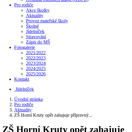
Pro rodiče
Akce školky
Aktuality
Provoz mateřské školy
Školné
Jídelníček
Stravování
Zápis do MŠ
Fotogalerie
2021⁄2022
2022⁄2023
2023⁄2024
2024⁄2025
2025⁄2026
Kontakt
Jídelníček
Úvodní stránka
Pro rodiče
Aktuality
ZŠ Horní Kruty opět zahajuje přípravný...
ZŠ Horní Kruty opět zahajuje