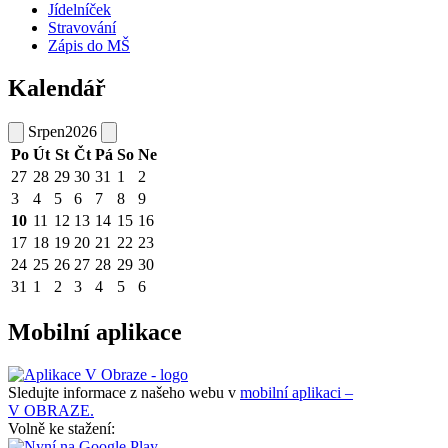
Jídelníček
Stravování
Zápis do MŠ
Kalendář
Srpen
2026
Po
Út
St
Čt
Pá
So
Ne
27
28
29
30
31
1
2
3
4
5
6
7
8
9
10
11
12
13
14
15
16
17
18
19
20
21
22
23
24
25
26
27
28
29
30
31
1
2
3
4
5
6
Mobilní aplikace
Sledujte informace z našeho webu v
mobilní aplikaci –
V OBRAZE.
Volně ke stažení: