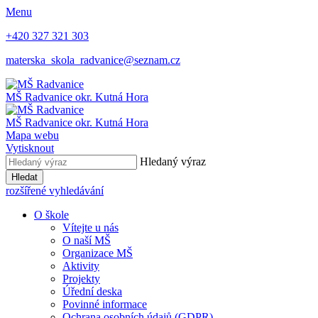
Menu
+420 327 321 303
materska_skola_radvanice@seznam.cz
MŠ
Radvanice
okr. Kutná Hora
MŠ Radvanice
okr. Kutná Hora
Mapa webu
Vytisknout
Hledaný výraz
Hledat
rozšířené vyhledávání
O škole
Vítejte u nás
O naší MŠ
Organizace MŠ
Aktivity
Projekty
Úřední deska
Povinné informace
Ochrana osobních údajů (GDPR)