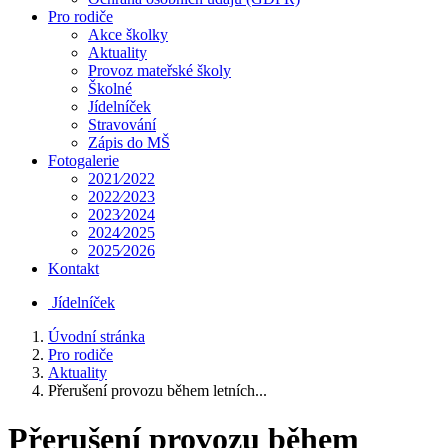
Pro rodiče
Akce školky
Aktuality
Provoz mateřské školy
Školné
Jídelníček
Stravování
Zápis do MŠ
Fotogalerie
2021⁄2022
2022⁄2023
2023⁄2024
2024⁄2025
2025⁄2026
Kontakt
Jídelníček
Úvodní stránka
Pro rodiče
Aktuality
Přerušení provozu během letních...
Přerušení provozu během