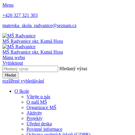
Menu
+420 327 321 303
materska_skola_radvanice@seznam.cz
MŠ
Radvanice
okr. Kutná Hora
MŠ Radvanice
okr. Kutná Hora
Mapa webu
Vytisknout
Hledaný výraz
Hledat
rozšířené vyhledávání
O škole
Vítejte u nás
O naší MŠ
Organizace MŠ
Aktivity
Projekty
Úřední deska
Povinné informace
Ochrana osobních údajů (GDPR)