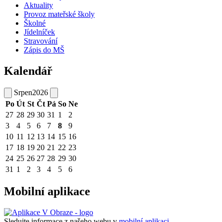
Aktuality
Provoz mateřské školy
Školné
Jídelníček
Stravování
Zápis do MŠ
Kalendář
Srpen
2026
Po
Út
St
Čt
Pá
So
Ne
27
28
29
30
31
1
2
3
4
5
6
7
8
9
10
11
12
13
14
15
16
17
18
19
20
21
22
23
24
25
26
27
28
29
30
31
1
2
3
4
5
6
Mobilní aplikace
Sledujte informace z našeho webu v
mobilní aplikaci –